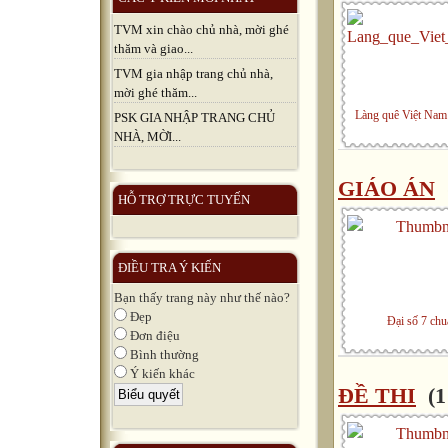
TVM xin chào chủ nhà, mời ghé
thăm và giao...
TVM gia nhập trang chủ nhà,
mời ghé thăm...
Làng quê Việt Nam 
PSK GIA NHẬP TRANG CHỦ
NHÀ, MỜI...
GIÁO ÁN
HỖ TRỢ TRỰC TUYẾN
ĐIỀU TRA Ý KIẾN
Bạn thấy trang này như thế nào?
Đẹp
Đại số 7 chu
Đơn điệu
Bình thường
Ý kiến khác
ĐỀ THI
(1