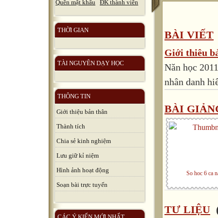
Quên mật khẩu
ĐK thành viên
THỜI GIAN
BÀI VIẾT
Giới thiêu b
TÀI NGUYÊN DẠY HỌC
Năn học 2011
nhân danh hiêu
THÔNG TIN
BÀI GIẢN
Giới thiệu bản thân
Thành tích
Chia sẻ kinh nghiệm
Lưu giữ kỉ niệm
Hình ảnh hoạt động
So hoc 6 ca 
Soạn bài trực tuyến
TƯ LIỆU
(
CÁC Ý KIẾN MỚI NHẤT