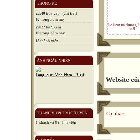
THỐNG KÊ
truy cập (
chi tiết
)
25540
trong hôm nay
10
De kiem tra chuong I 
lượt xem
29027
so 9
trong hôm nay
10
thành viên
18
ẢNH NGẪU NHIÊN
Website của
THÀNH VIÊN TRỰC TUYẾN
Ca nhạc
1 khách và 0 thành viên