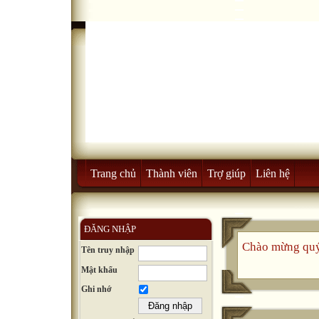
Trang chủ
Thành viên
Trợ giúp
Liên hệ
ĐĂNG NHẬP
Chào mừng quý 
Tên truy nhập
Mật khẩu
Ghi nhớ